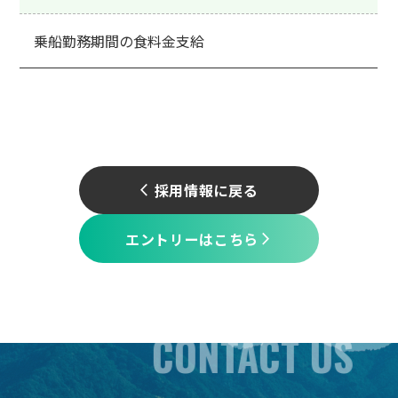
乗船勤務期間の食料金支給
採用情報に戻る
arrow_back_ios
エントリーはこちら
arrow_forward_ios
CONTACT US